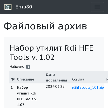
Emu80
Файловый архив
Набор утилит Rdi HFE
Tools v. 1.02
Найдено:
1
Дата
№
Описание
Ссылка
добавления
2024.03.29
1
Набор
rdihfetools_101.zip
утилит Rdi
HFE Tools v.
1.02