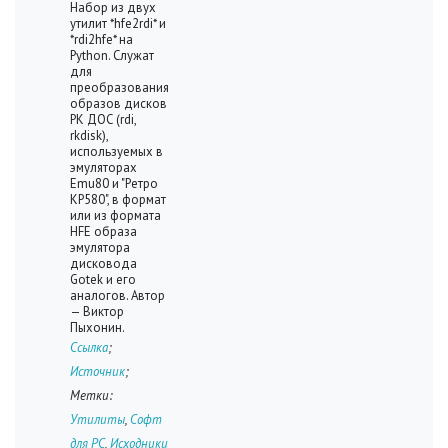
Набор из двух
утилит *hfe2rdi* и
*rdi2hfe* на
Python. Служат
для
преобразования
образов дисков
РК ДОС (rdi,
rkdisk),
используемых в
эмуляторах
Emu80 и "Ретро
КР580", в формат
или из формата
HFE образа
эмулятора
дисковода
Gotek и его
аналогов. Автор
— Виктор
Пыхонин.
Ссылка
;
Источник
;
Метки:
Утилиты
,
Софт
для PC
,
Исходники